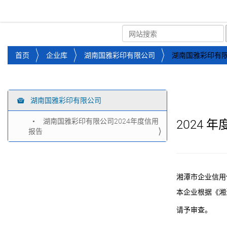
湘潭市企业信用促进会
首页
关于企协
协会
您
首页
企业库
湖南国雅彩印有限公司
湖南国雅彩印有限
位
于
：
湖南国雅彩印有限公司
导
航
湖南国雅彩印有限公司2024年度信用
2024
年
报告
湘潭市企业信用
本企业根据《湘
请予审查。