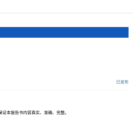
报道
申报文件
登录
注册
已发布
工作流状态：
保证本报告书内容真实、准确、完整。