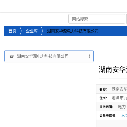
湘潭市企业信用促进会
首页
关于企协
协会
您
首页
企业库
湖南安华源电力科技有限公司
位
于
：
湖南安华源电力科技有限公司
导
航
湖南安华
湖南安
名称：
湘潭市九
住所：
电力
业务范围：
入
会员申请书：