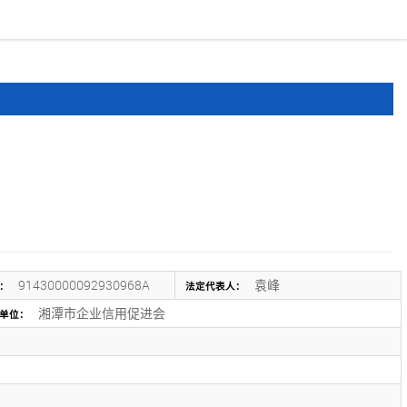
报道
申报文件
登录
注册
91430000092930968A
袁峰
：
法定代表人：
湘潭市企业信用促进会
单位：