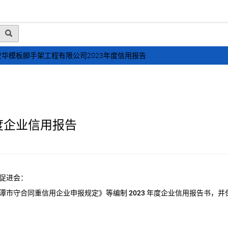
动态
行业资讯
政策法规
会员风采
媒体
安华模板脚手架工程有限公司2023年度信用报告
度企业信用报告
促进会：
潭市守合同重信用企业申报规定》等编制
2023
年度企业信用报告书，并