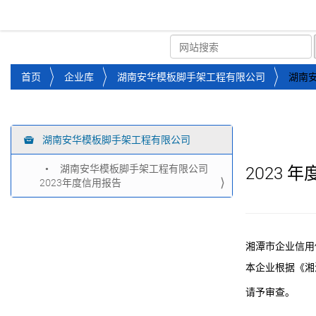
湘潭市企业信用促进会
首页
关于企协
协会
您
首页
企业库
湖南安华模板脚手架工程有限公司
湖南
位
于
：
湖南安华模板脚手架工程有限公司
导
航
湖南安华模板脚手架工程有限公司
2023
年
2023年度信用报告
湘潭市企业信用
本企业根据《湘
请予审查。