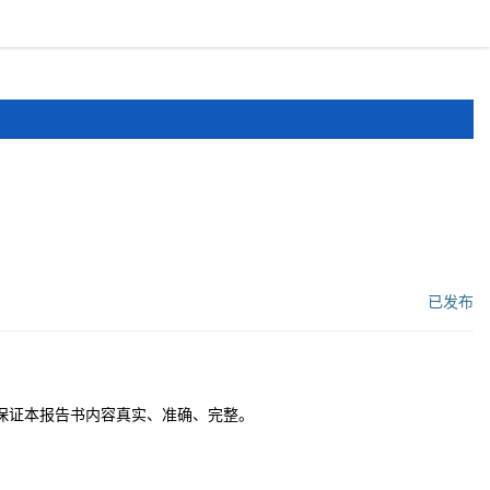
报道
申报文件
登录
注册
已发布
工作流状态：
保证本报告书内容真实、准确、完整。