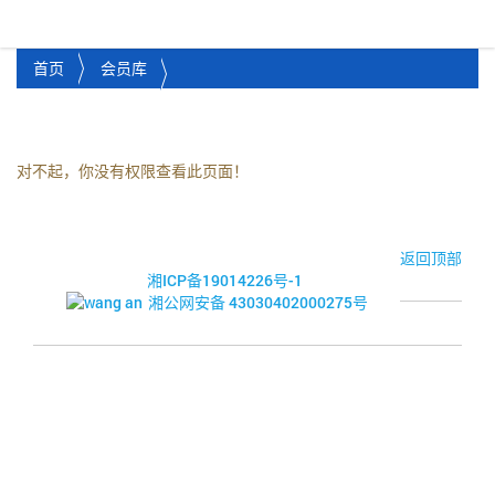
湘潭市企业信用促进会
Toggl
首页
会员库
对不起，你没有权限查看此页面！
© 2017-2026·湘潭市企业信用促进会
返回顶部
湘ICP备19014226号-1
湘公网安备 43030402000275号