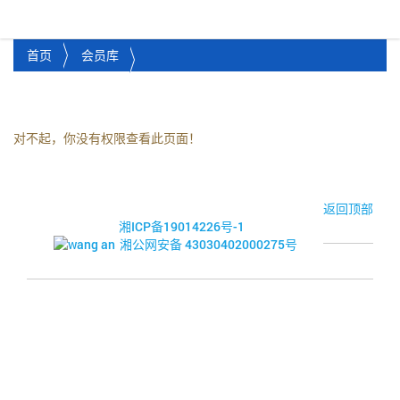
湘潭市企业信用促进会
Toggl
首页
会员库
对不起，你没有权限查看此页面！
© 2017-2026·湘潭市企业信用促进会
返回顶部
湘ICP备19014226号-1
湘公网安备 43030402000275号