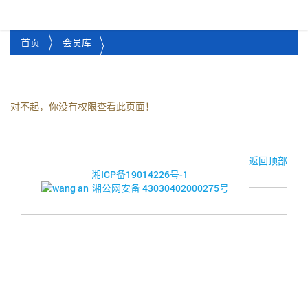
湘潭市企业信用促进会
Toggl
首页
会员库
对不起，你没有权限查看此页面！
© 2017-2026·湘潭市企业信用促进会
返回顶部
湘ICP备19014226号-1
湘公网安备 43030402000275号