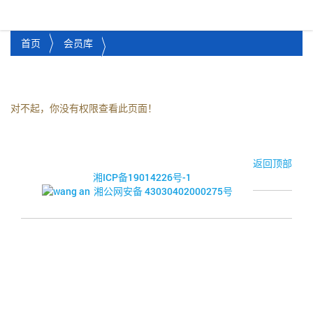
湘潭市企业信用促进会
Toggl
首页
会员库
对不起，你没有权限查看此页面！
© 2017-2026·湘潭市企业信用促进会
返回顶部
湘ICP备19014226号-1
湘公网安备 43030402000275号