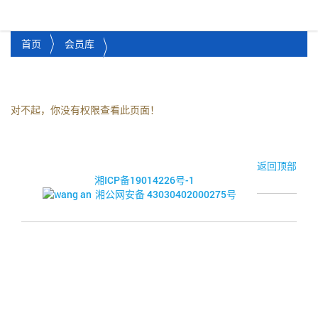
湘潭市企业信用促进会
Toggl
首页
会员库
对不起，你没有权限查看此页面！
© 2017-2026·湘潭市企业信用促进会
返回顶部
湘ICP备19014226号-1
湘公网安备 43030402000275号