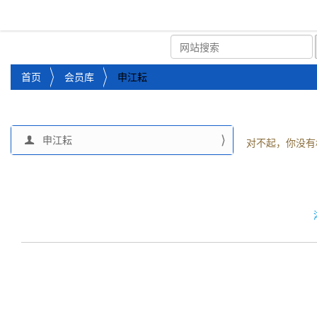
湘潭市企业信用促进会
首页
关于企协
协会
您
首页
会员库
申江耘
位
于
：
申江耘
导
对不起，你没有
航