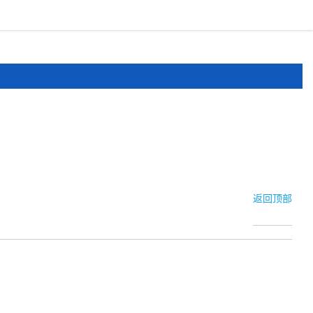
报道
申报文件
登录
注册
返回顶部