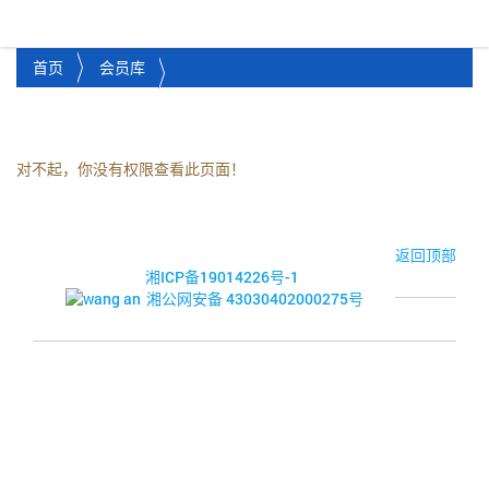
湘潭市企业信用促进会
Toggl
首页
会员库
对不起，你没有权限查看此页面！
© 2017-2026·湘潭市企业信用促进会
返回顶部
湘ICP备19014226号-1
湘公网安备 43030402000275号