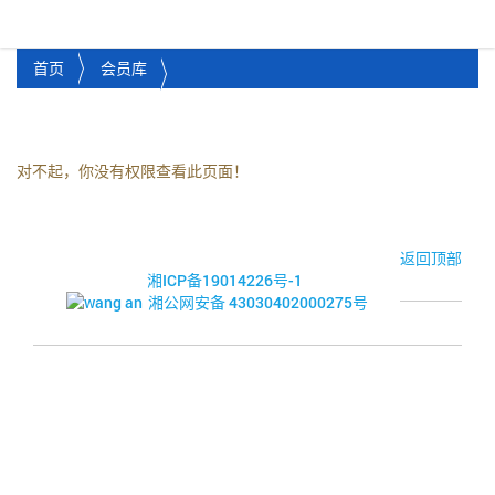
湘潭市企业信用促进会
Toggl
首页
会员库
对不起，你没有权限查看此页面！
© 2017-2026·湘潭市企业信用促进会
返回顶部
湘ICP备19014226号-1
湘公网安备 43030402000275号