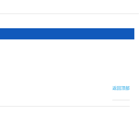
报道
申报文件
登录
注册
返回顶部