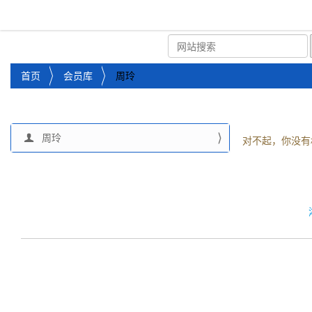
湘潭市企业信用促进会
首页
关于企协
协会
您
首页
会员库
周玲
位
于
：
周玲
导
对不起，你没有
航