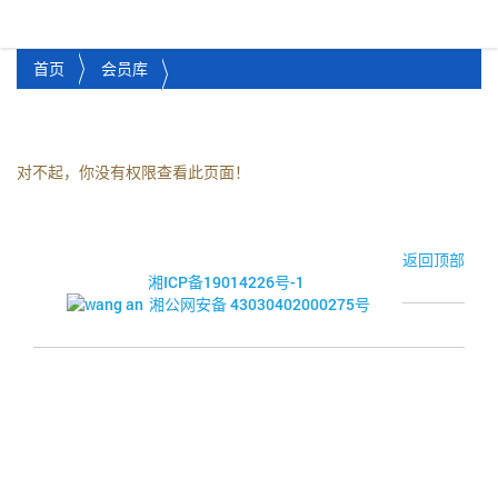
湘潭市企业信用促进会
Toggl
首页
会员库
对不起，你没有权限查看此页面！
© 2017-2026·湘潭市企业信用促进会
返回顶部
湘ICP备19014226号-1
湘公网安备 43030402000275号