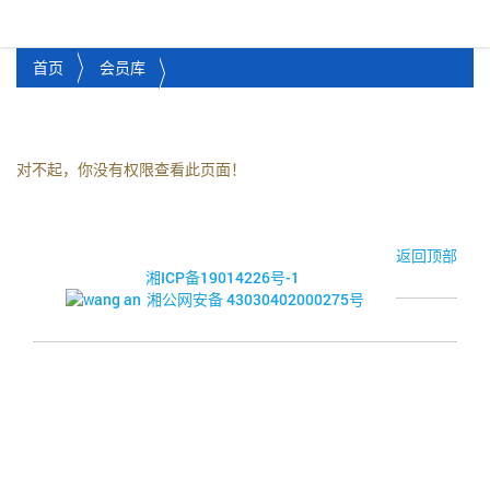
湘潭市企业信用促进会
Toggl
首页
会员库
对不起，你没有权限查看此页面！
© 2017-2026·湘潭市企业信用促进会
返回顶部
湘ICP备19014226号-1
湘公网安备 43030402000275号