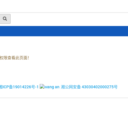
动态
行业资讯
政策法规
会员风采
媒体
权限查看此页面！
© 2017-2026·湘潭市企业信用促进会
湘ICP备19014226号-1
湘公网安备 43030402000275号