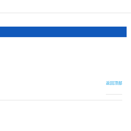
报道
申报文件
登录
注册
返回顶部