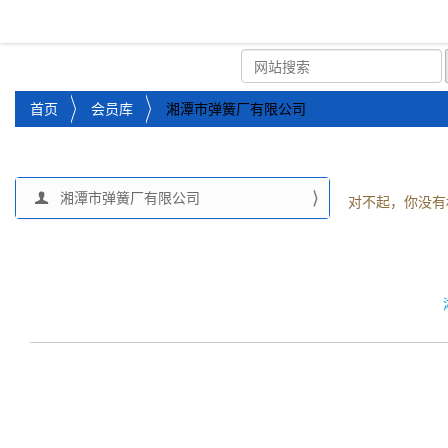
湘潭市企业信用促进会
首页
关于企协
协会
您
首页
会员库
湘潭市弹簧厂有限公司
位
于
：
湘潭市弹簧厂有限公司
导
对不起，你没有
航