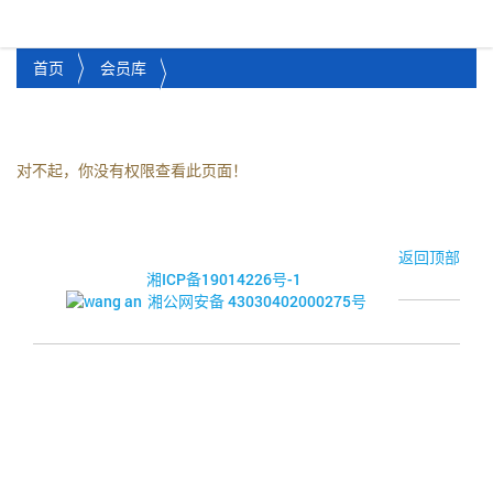
湘潭市企业信用促进会
Toggl
首页
会员库
对不起，你没有权限查看此页面！
© 2017-2026·湘潭市企业信用促进会
返回顶部
湘ICP备19014226号-1
湘公网安备 43030402000275号