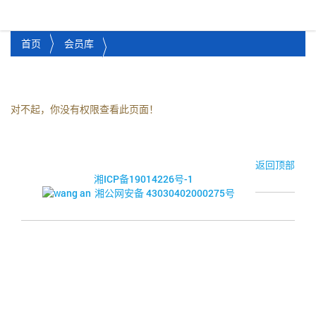
湘潭市企业信用促进会
Toggl
首页
会员库
对不起，你没有权限查看此页面！
© 2017-2026·湘潭市企业信用促进会
返回顶部
湘ICP备19014226号-1
湘公网安备 43030402000275号